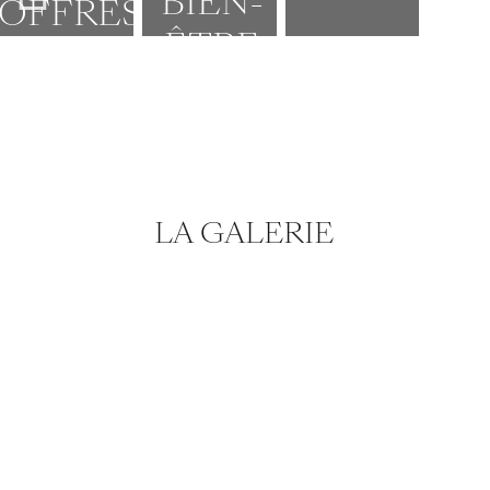
BIEN-
OFFRES
ÊTRE
LA GALERIE