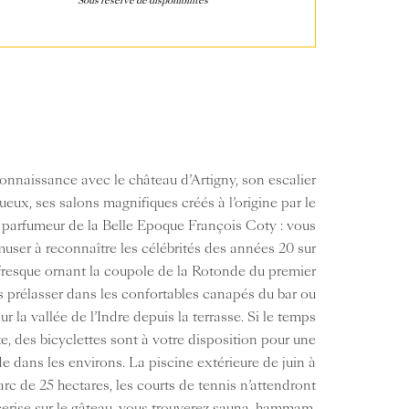
Sous réserve de disponibilités
connaissance avec le château d’Artigny, son escalier
ueux, ses salons magnifiques créés à l’origine par le
 parfumeur de la Belle Epoque François Coty : vous
user à reconnaître les célébrités des années 20 sur
fresque ornant la coupole de la Rotonde du premier
s prélasser dans les confortables canapés du bar ou
ur la vallée de l’Indre depuis la terrasse. Si le temps
xe, des bicyclettes sont à votre disposition pour une
e dans les environs. La piscine extérieure de juin à
arc de 25 hectares, les courts de tennis n’attendront
cerise sur le gâteau, vous trouverez sauna, hammam,