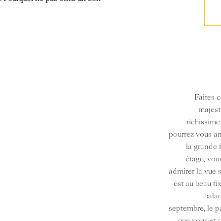
Faites 
majest
richissime
pourrez vous am
la grande 
étage, vou
admirer la vue s
est au beau fi
balad
septembre, le p
que vous et 