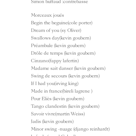
Simon buffaud :contrebasse
Morceaux joués
Begin the beguine(cole porter)
Dream of you (sy Oliver)
Swallows day(kevin goubern)
Préambule (kevin goubern)
Drôle de temps (kevin goubern)
Cinzano(fappy lafertin)
Madame sait danser (kevin goubern)
Swing de secours (kevin goubern)
If I had you(irving king)
Made in france(bireli lagrene )
Pour Eliès (kevin goubern)
Tango clandestin (kevin goubern)
Savoir vivre(martin Weiss)
Jadis (kevin goubern)
Minor swing -nuage (django reinhardt)