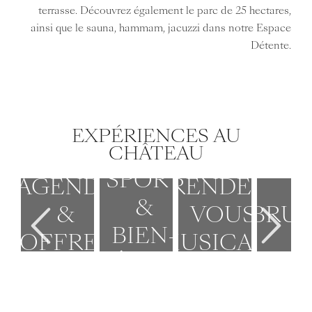
terrasse. Découvrez également le parc de 25 hectares,
ainsi que le sauna, hammam, jacuzzi dans notre Espace
Détente.
EXPÉRIENCES AU
CHÂTEAU
SPORT
AGENDA
RENDEZ-
&
BRU
&
VOUS
BIEN-
OFFRES
MUSICAUX
ÊTRE