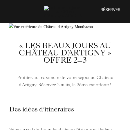
Passer
RÉSERVER
au
contenu
« LES BEAUX JOURS AU
CHÂTEAU D’ARTIGNY »
OFFRE 2=3
Profitez au maximum de votre séjour au Château
d’Artigny. Réservez 2 nuits, la 3ème est offerte !
Des idées d’itinéraires
Situé au sud de Tours, le château d’Artigny est le lieu