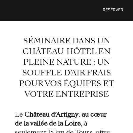
Passer
RÉSERVER
au
contenu
SÉMINAIRE DANS UN
CHÂTEAU-HÔTEL EN
PLEINE NATURE : UN
SOUFFLE D’AIR FRAIS
POUR VOS ÉQUIPES ET
VOTRE ENTREPRISE
Le
Château d’Artigny
,
au cœur
de la vallée de la Loire
, à
seulement 15 km de Tours, offre