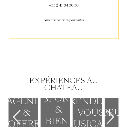
+33 2 47 34 30 30
Sous réserve de disponibilités
EXPÉRIENCES AU
CHÂTEAU
SPORT
AGENDA
RENDEZ-
&
BRU
&
VOUS
BIEN-
OFFRES
MUSICAUX