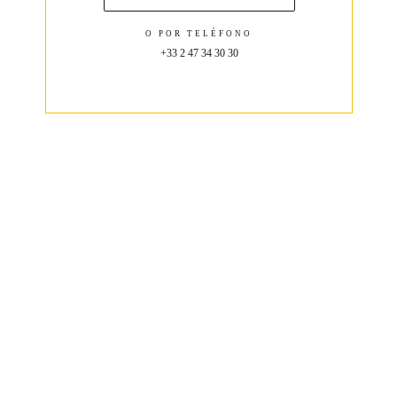
O POR TELÉFONO
+33 2 47 34 30 30