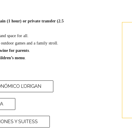
in (1 hour) or private transfer (2.5
and space for all.
r outdoor games and a family stroll.
 wine for parents
.
ildren’s menu
.
NÓMICO L’ORIGAN
PA
ONES Y SUITESS