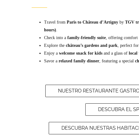
Travel from
Paris to Château d’Artigny
by
TGV tra
hours)
.
Check into a
family-friendly suite
, offering comfort 
Explore the
château’s gardens and park
, perfect fo
Enjoy a
welcome snack for kids
and a glass of
local
Savor a
relaxed family dinner
, featuring a special
ch
NUESTRO RESTAURANTE GASTRO
DESCUBRA EL S
DESCUBRA NUESTRAS HABITACI