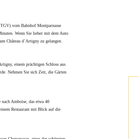
g (TGV) vom Bahnhof Montparnasse
Minuten. Wenn Sie lieber mit dem Auto
zum Château d’Artigny zu gelangen.
rtigny, einem prächtigen Schloss aus
de. Nehmen Sie sich Zeit, die Gärten
ie nach Amboise, das etwa 40
einem Restaurant mit Blick auf die
sses Chenonceau, eines der schönsten