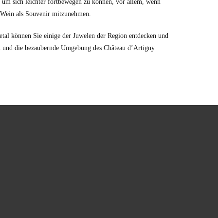
 um sich leichter fortbewegen zu können, vor allem, wenn
n Wein als Souvenir mitzunehmen.
al können Sie einige der Juwelen der Region entdecken und
aft und die bezaubernde Umgebung des Château d’Artigny