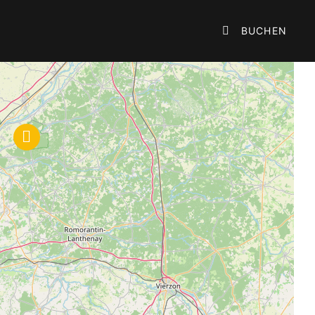

BUCHEN