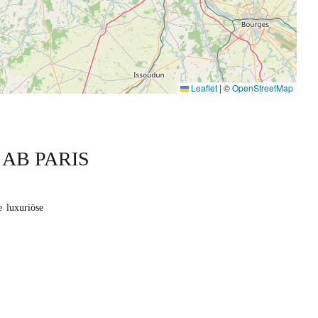
Leaflet
|
©
OpenStreetMap
AB PARIS
e luxuriöse