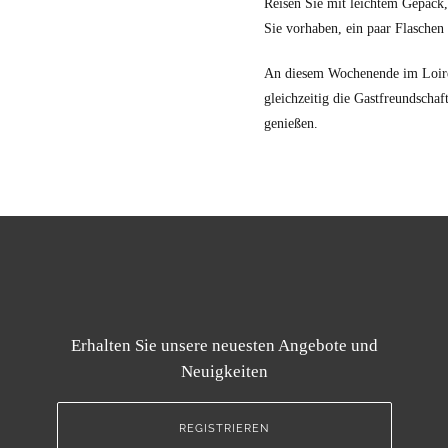
Reisen Sie mit leichtem Gepäck,
Sie vorhaben, ein paar Flasche
An diesem Wochenende im Loiret
gleichzeitig die Gastfreundsch
genießen.
Erhalten Sie unsere neuesten Angebote und
Neuigkeiten
REGISTRIEREN