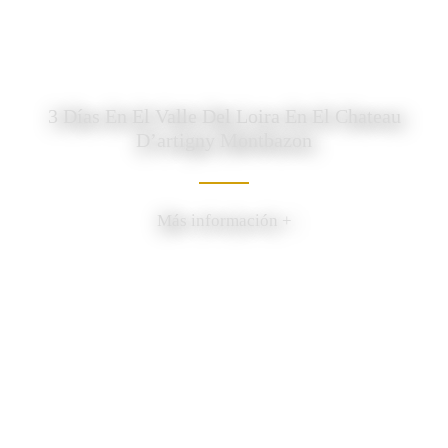
3 Días En El Valle Del Loira En El Chateau
D’artigny Montbazon
Más información +