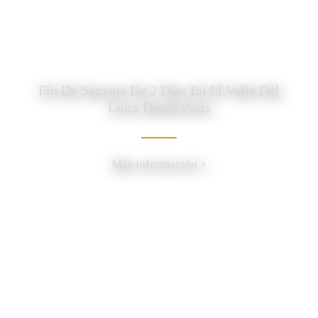
Fin De Semana De 2 Días En El Valle Del
Loira Desde París
Más información +