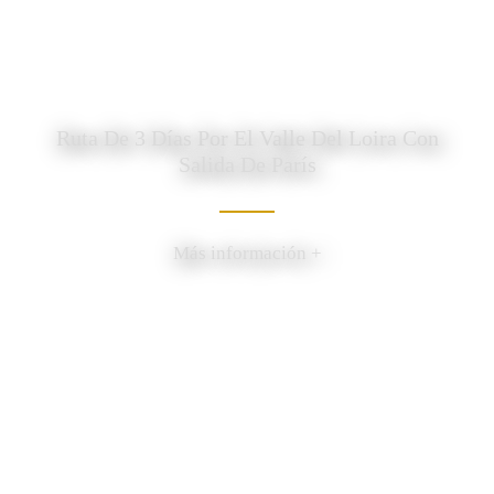
Ruta De 3 Días Por El Valle Del Loira Con
Salida De París
Más información +